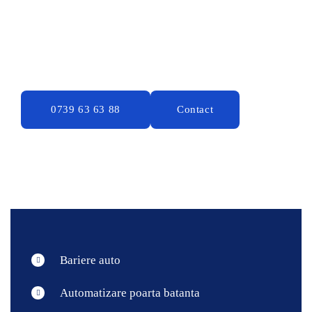
Ghidam clientii nostri, alaturi de cei mai buni
parteneri, spre solutiile tehnologice care aduc
confort, eficienta si siguranta
Bariere auto
Automatizare poarta batanta