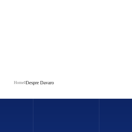
Descopera serviciile noastre de securitate:
solutii
inteligente, tehnologie moderna si asistenta dedicata
pentru siguranta familiei si a caminului tau.
Combinam expertiza, tehnologia si discretia pentru a-ti
oferi protectie reala si confort deplin.
Despre Davaro
Home