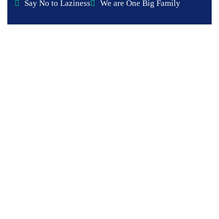
Say No to Laziness
We are One Big Family