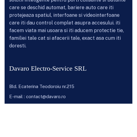
care se deschid automat, bariere auto care iti
protejeaza spatiul, interfoane si videointerfoane
care iti dau control complet asupra accesului. iti
facem viata mai usoara si iti aducem protectie tie,
familiei tale cat si afacerii tale, exact asa cum iti
doresti.
Davaro Electro-Service SRL
Bld. Ecaterina Teodoroiu nr.215
E-mail :
contact@davaro.ro
Telefon:
0739 63 63 88