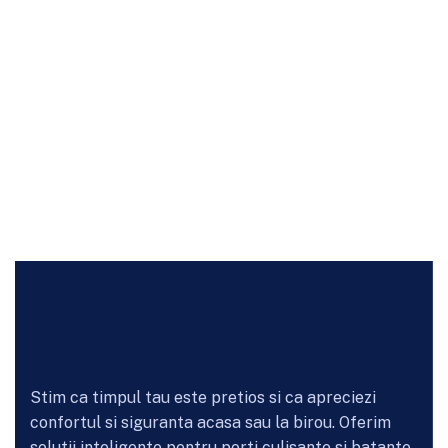
Stim ca timpul tau este pretios si ca apreciezi
confortul si siguranta acasa sau la birou. Oferim
solutii inteligente pentru porti culisante si batante