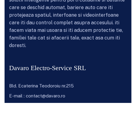
care se deschid automat, bariere auto care iti
protejeaza spatiul, interfoane si videointerfoane
care iti dau control complet asupra accesului. iti
facem viata mai usoara si iti aducem protectie tie,
familiei tale cat si afacerii tale, exact asa cum iti
doresti.
Davaro Electro-Service SRL
Bld. Ecaterina Teodoroiu nr.215
E-mail :
contact@davaro.ro
Telefon:
0739 63 63 88