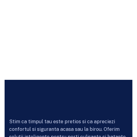
Stim ca timpul tau este pretios si ca apreciezi
confortul si siguranta acasa sau la birou. Oferim
solutii inteligente pentru porti culisante si batante